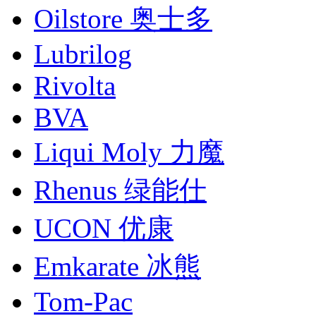
Oilstore 奥士多
Lubrilog
Rivolta
BVA
Liqui Moly 力魔
Rhenus 绿能仕
UCON 优康
Emkarate 冰熊
Tom-Pac