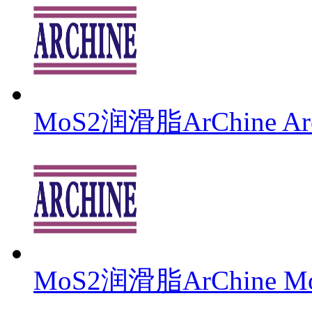
MoS2润滑脂ArChine Arc
MoS2润滑脂ArChine Mol