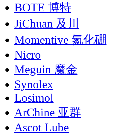
BOTE 博特
JiChuan 及川
Momentive 氮化硼
Nicro
Meguin 魔金
Synolex
Losimol
ArChine 亚群
Ascot Lube