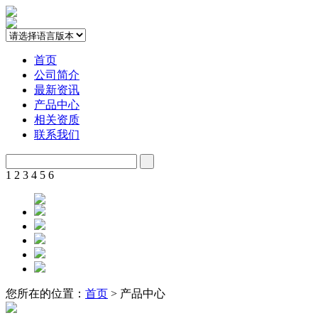
首页
公司简介
最新资讯
产品中心
相关资质
联系我们
1
2
3
4
5
6
您所在的位置：
首页
> 产品中心