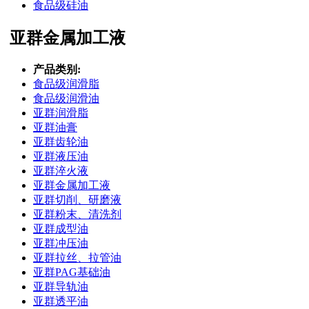
食品级硅油
亚群金属加工液
产品类别:
食品级润滑脂
食品级润滑油
亚群润滑脂
亚群油膏
亚群齿轮油
亚群液压油
亚群淬火液
亚群金属加工液
亚群切削、研磨液
亚群粉末、清洗剂
亚群成型油
亚群冲压油
亚群拉丝、拉管油
亚群PAG基础油
亚群导轨油
亚群透平油