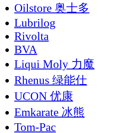
Oilstore 奥士多
Lubrilog
Rivolta
BVA
Liqui Moly 力魔
Rhenus 绿能仕
UCON 优康
Emkarate 冰熊
Tom-Pac