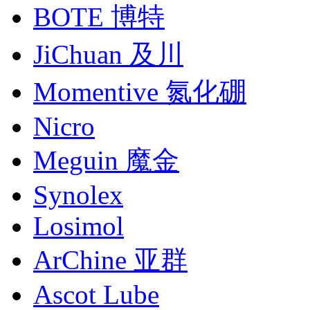
BOTE 博特
JiChuan 及川
Momentive 氮化硼
Nicro
Meguin 魔金
Synolex
Losimol
ArChine 亚群
Ascot Lube