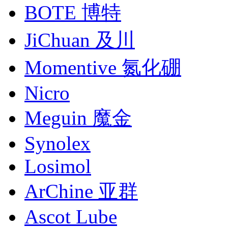
BOTE 博特
JiChuan 及川
Momentive 氮化硼
Nicro
Meguin 魔金
Synolex
Losimol
ArChine 亚群
Ascot Lube