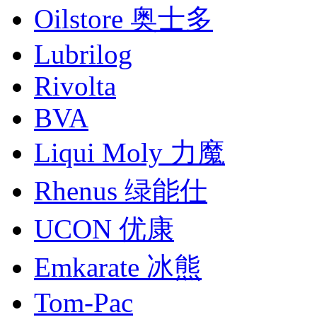
Oilstore 奥士多
Lubrilog
Rivolta
BVA
Liqui Moly 力魔
Rhenus 绿能仕
UCON 优康
Emkarate 冰熊
Tom-Pac