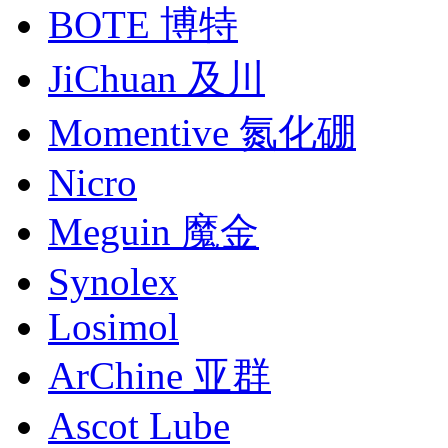
BOTE 博特
JiChuan 及川
Momentive 氮化硼
Nicro
Meguin 魔金
Synolex
Losimol
ArChine 亚群
Ascot Lube