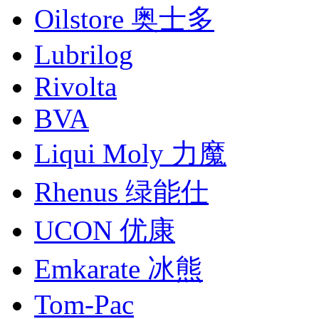
Oilstore 奥士多
Lubrilog
Rivolta
BVA
Liqui Moly 力魔
Rhenus 绿能仕
UCON 优康
Emkarate 冰熊
Tom-Pac