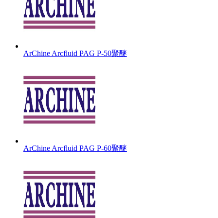
ArChine Arcfluid PAG P-50聚醚
ArChine Arcfluid PAG P-60聚醚