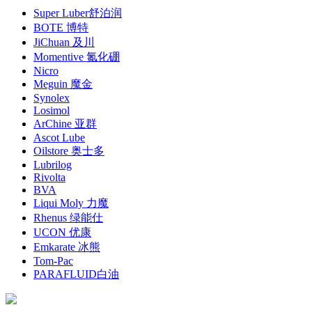
Super Luber舒泊润
BOTE 博特
JiChuan 及川
Momentive 氮化硼
Nicro
Meguin 魔金
Synolex
Losimol
ArChine 亚群
Ascot Lube
Oilstore 奥士多
Lubrilog
Rivolta
BVA
Liqui Moly 力魔
Rhenus 绿能仕
UCON 优康
Emkarate 冰熊
Tom-Pac
PARAFLUID白油