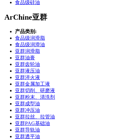
食品级硅油
ArChine亚群
产品类别:
食品级润滑脂
食品级润滑油
亚群润滑脂
亚群油膏
亚群齿轮油
亚群液压油
亚群淬火液
亚群金属加工液
亚群切削、研磨液
亚群粉末、清洗剂
亚群成型油
亚群冲压油
亚群拉丝、拉管油
亚群PAG基础油
亚群导轨油
亚群透平油