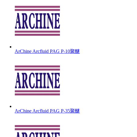
ArChine Arcfluid PAG P-10聚醚
ArChine Arcfluid PAG P-35聚醚