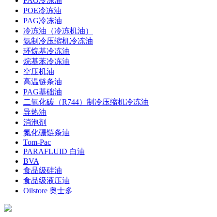
PAO冷冻油
POE冷冻油
PAG冷冻油
冷冻油（冷冻机油）
氨制冷压缩机冷冻油
环烷基冷冻油
烷基苯冷冻油
空压机油
高温链条油
PAG基础油
二氧化碳（R744）制冷压缩机冷冻油
导热油
消泡剂
氮化硼链条油
Tom-Pac
PARAFLUID 白油
BVA
食品级硅油
食品级液压油
Oilstore 奥士多