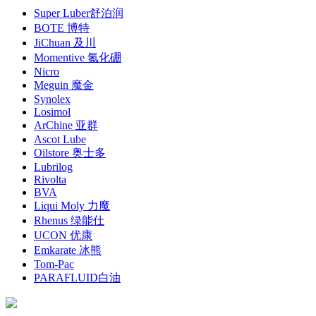
Super Luber舒泊润
BOTE 博特
JiChuan 及川
Momentive 氮化硼
Nicro
Meguin 魔金
Synolex
Losimol
ArChine 亚群
Ascot Lube
Oilstore 奥士多
Lubrilog
Rivolta
BVA
Liqui Moly 力魔
Rhenus 绿能仕
UCON 优康
Emkarate 冰熊
Tom-Pac
PARAFLUID白油