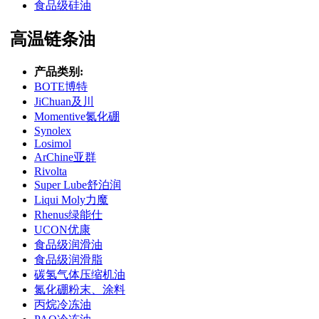
食品级硅油
高温链条油
产品类别:
BOTE博特
JiChuan及川
Momentive氮化硼
Synolex
Losimol
ArChine亚群
Rivolta
Super Lube舒泊润
Liqui Moly力魔
Rhenus绿能仕
UCON优康
食品级润滑油
食品级润滑脂
碳氢气体压缩机油
氮化硼粉末、涂料
丙烷冷冻油