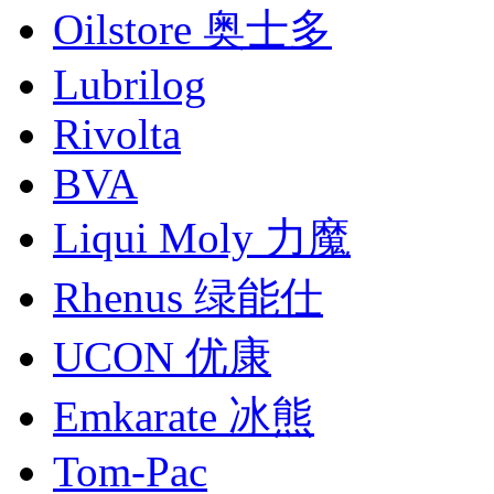
Oilstore 奥士多
Lubrilog
Rivolta
BVA
Liqui Moly 力魔
Rhenus 绿能仕
UCON 优康
Emkarate 冰熊
Tom-Pac