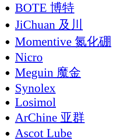
BOTE 博特
JiChuan 及川
Momentive 氮化硼
Nicro
Meguin 魔金
Synolex
Losimol
ArChine 亚群
Ascot Lube