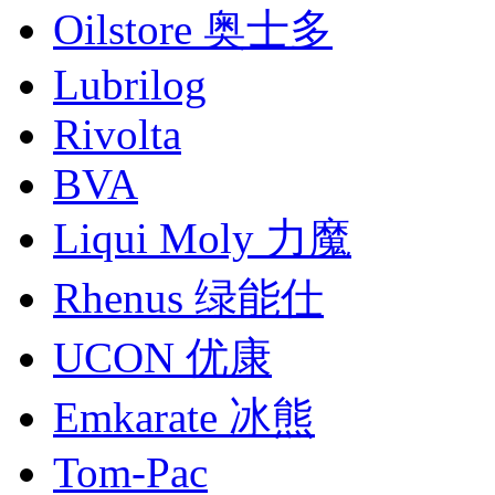
Oilstore 奥士多
Lubrilog
Rivolta
BVA
Liqui Moly 力魔
Rhenus 绿能仕
UCON 优康
Emkarate 冰熊
Tom-Pac