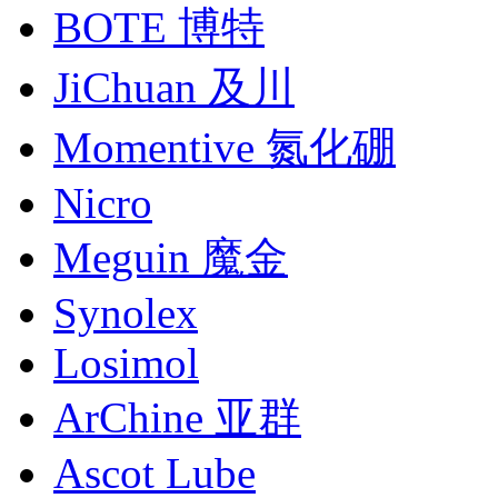
BOTE 博特
JiChuan 及川
Momentive 氮化硼
Nicro
Meguin 魔金
Synolex
Losimol
ArChine 亚群
Ascot Lube